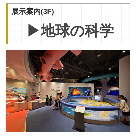
展示案内(3F)
上映番組
天文学習ページ
▶地球の科学
イベント情報
実験ショー・工作ラボ
特別イベント
科学の祭典
応募フォーム
サイトポリシー
プライバシーポリシー
リンク