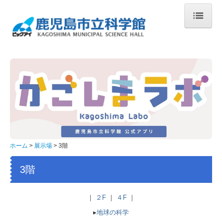
ホーム
利用案内
館内マップ
団体利用
お知らせ
展示場
ホーム
展示場
3階
2階
3階
3階
｜
２F
｜
４F
｜
4階（リニューアル）
▸
地球の科学
５階 宇宙劇場