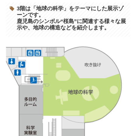
お問合せ
3階は「地球の科学」をテーマにした展示ゾ
ーンです。
かごしまラボ
鹿児島のシンボル“桜島”に関連する様々な展
示や、地球の構造などを紹介します。